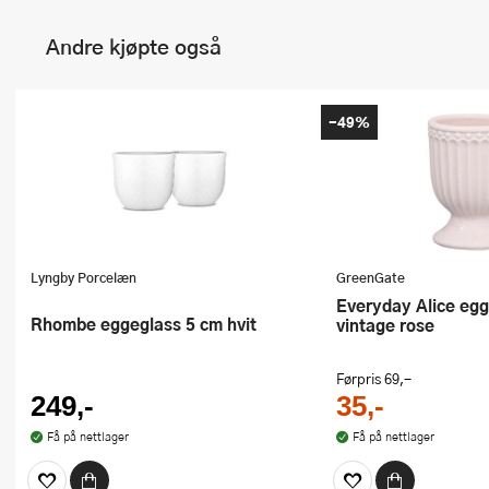
Andre kjøpte også
-49%
Lyngby Porcelæn
GreenGate
Everyday Alice eggeglass 6,5 cm
Rhombe eggeglass 5 cm hvit
vintage rose
Førpris
69,-
249,-
35,-
Få på nettlager
Få på nettlager