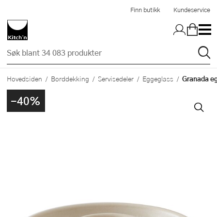
Hopp til hovedinnholdet
Finn butikk
Kundeservice
Granada eg
Hovedsiden
Borddekking
Servisedeler
Eggeglass
-40%