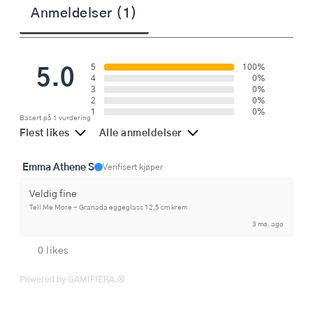
Anmeldelser (1)
5.0
5
100%
4
0%
3
0%
2
0%
1
0%
Basert på 1 vurdering
Flest likes
Alle anmeldelser
Emma Athene S
Verifisert kjøper
Veldig fine
Tell Me More - Granada eggeglass 12,5 cm krem
3 mo. ago
0 likes
Powered by GAMIFIERA.®