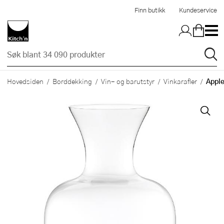
Hopp til hovedinnholdet
Finn butikk
Kundeservice
Apple
Hovedsiden
Borddekking
Vin- og barutstyr
Vinkarafler