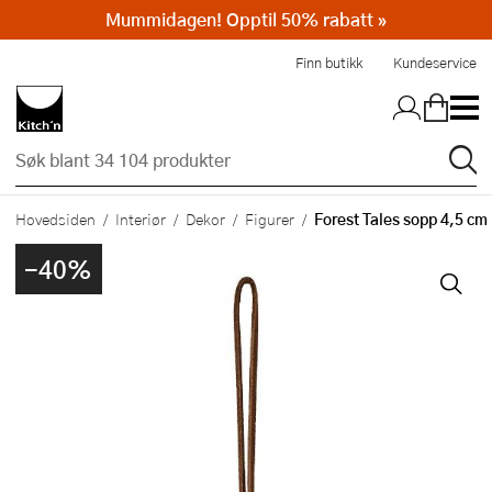
Mummidagen! Opptil 50% rabatt »
Hopp til hovedinnholdet
Finn butikk
Kundeservice
Forest Tales sopp 4,5 cm 
Hovedsiden
Interiør
Dekor
Figurer
-40%