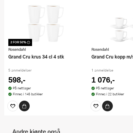
2 FOR 50%
Dette produktet er inkludert i vår
kampanje. Benytt deg av rabatten i dag!
Rosendahl
Rosendahl
Grand Cru krus 34 cl 4 stk
Grand Cru kopp m/s
5 anmeldelser
1 anmeldelse
598,-
1 076,-
På nettlager
På nettlager
Finnes i 145 butikker
Finnes i 22 butikker
Andre kjøpte også