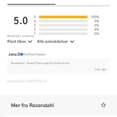
5.0
5
100%
4
0%
3
0%
2
0%
1
0%
Basert på 1 vurdering
Flest likes
Alle anmeldelser
Jana D
Verifisert kjøper
Rosendahl - Forest Tales sopp 4,5 cm blank hvit
2 mo. ago
Powered by GAMIFIERA.®
Mer fra Rosendahl