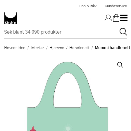
Hopp til hovedinnholdet
Finn butikk
Kundeservice
Mummi handlenett 
Hovedsiden
Interiør
Hjemme
Handlenett