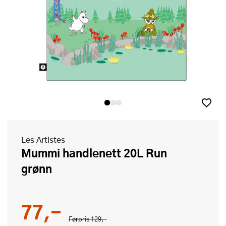
Les Artistes
Mummi handlenett 20L Run
grønn
77,-
Førpris
129,-