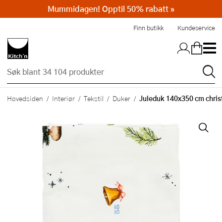
Mummidagen! Opptil 50% rabatt »
Hopp til hovedinnholdet
Finn butikk
Kundeservice
Juleduk 140x350 cm chris
Hovedsiden
Interiør
Tekstil
Duker