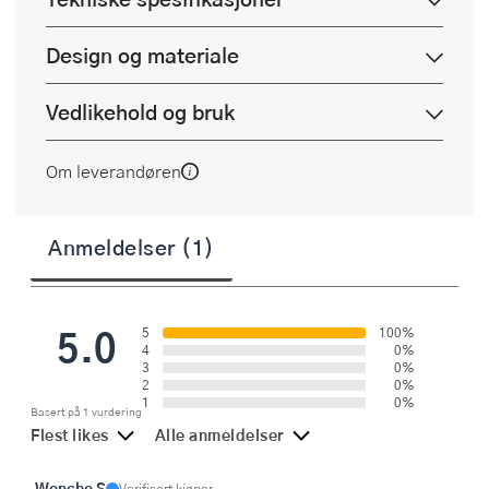
Design og materiale
Vedlikehold og bruk
Om leverandøren
Anmeldelser (1)
5.0
5
100%
4
0%
3
0%
2
0%
1
0%
Basert på 1 vurdering
Flest likes
Alle anmeldelser
Wenche S
Verifisert kjøper