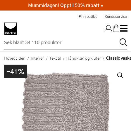
Mummidagen! Opptil 50% rabatt »
Hopp til hovedinnholdet
Finn butikk
Kundeservice
Classic vaske
Hovedsiden
Interiør
Tekstil
Håndklær og kluter
-41%