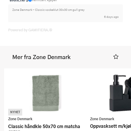
Zone Denmark - Classic vaskeklut 30x30 cm gull grey
6 days ago
Powered by GAMIFIERA.®
Mer fra Zone Denmark
NYHET
Zone Denmark
Zone Denmark
Oppvasksett m/kjø
Classic håndkle 50x70 cm matcha