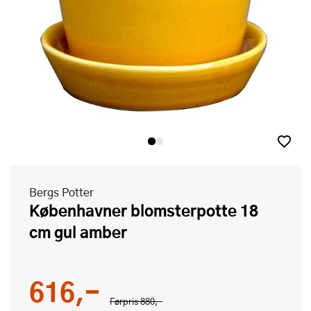
Bergs Potter
Københavner blomsterpotte 18
cm gul amber
616,-
Førpris
880,-