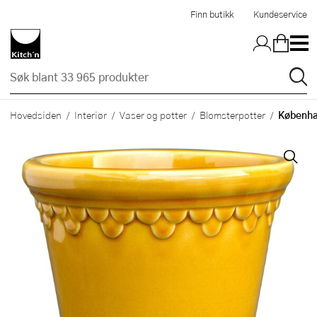
Hopp til hovedinnholdet
Finn butikk
Kundeservice
Københa
Hovedsiden
Interiør
Vaser og potter
Blomsterpotter