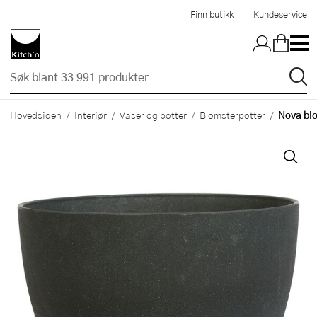
Hopp til hovedinnholdet
Finn butikk
Kundeservice
Nova blo
Hovedsiden
Interiør
Vaser og potter
Blomsterpotter