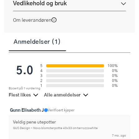
Vedlikehold og bruk
Om leverandøren
Anmeldelser (1)
5.0
5
100%
4
0%
3
0%
2
0%
1
0%
Basert på 1 vurdering
Flest likes
Alle anmeldelser
Gunn Elisabeth J
Verifisert kjøper
Veldig pene utepotter
GUS Design - Nova blomsterpotte 43x33 cm terrazzowhite
7 mo. ago