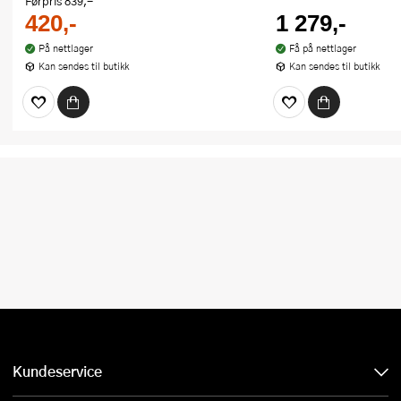
Førpris
839,-
420,-
1 279,-
På nettlager
Få på nettlager
Kan sendes til butikk
Kan sendes til butikk
Kundeservice