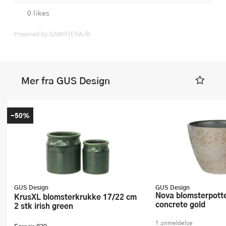
0 likes
Powered by GAMIFIERA.®
Mer fra GUS Design
-50%
GUS Design
GUS Design
Nova blomsterpotte 43x33 cm
KrusXL blomsterkrukke 17/22 cm
concrete gold
2 stk irish green
1 anmeldelse