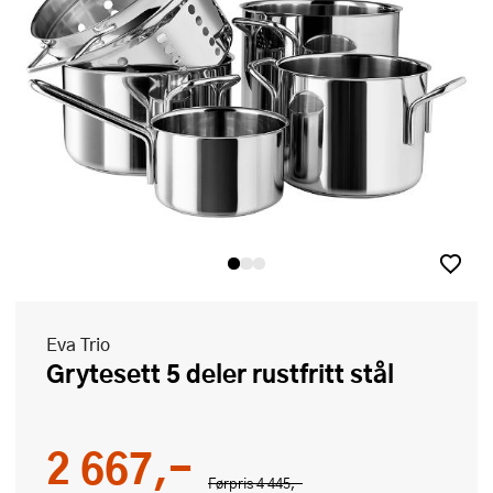
Eva Trio
Grytesett 5 deler rustfritt stål
2 667,-
Førpris
4 445,-