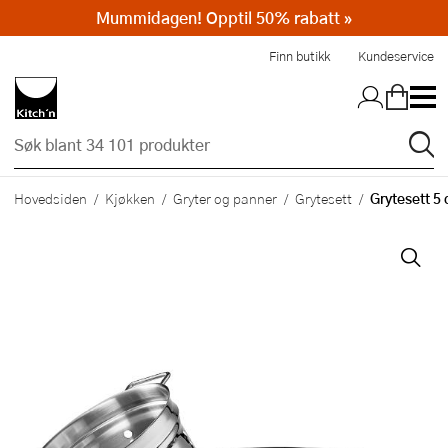
Mummidagen! Opptil 50% rabatt »
Hopp til hovedinnholdet
Finn butikk
Kundeservice
Grytesett 5 d
Hovedsiden
Kjøkken
Gryter og panner
Grytesett