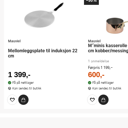
-50%
Mauviel
Mauviel
M'minis kasserolle med tut 5 cl 5
Mellomleggsplate til induksjon 22
cm kobber/messin
cm
1 anmeldelse
Førpris
1 199,-
1 399,-
600,-
Få på nettlager
Få på nettlager
Kan sendes til butikk
Kan sendes til butikk