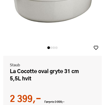
Staub
La Cocotte oval gryte 31 cm
5,5L hvit
2 399,-
Førpris
3 999,-