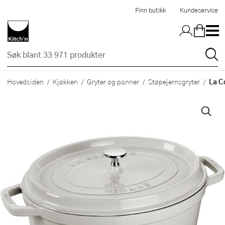
Hopp til hovedinnholdet
Finn butikk
Kundeservice
La Co
Hovedsiden
Kjøkken
Gryter og panner
Støpejernsgryter