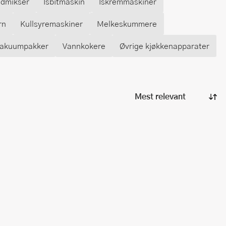
dmikser
Isbitmaskin
Iskremmaskiner
rn
Kullsyremaskiner
Melkeskummere
akuumpakker
Vannkokere
Øvrige kjøkkenapparater