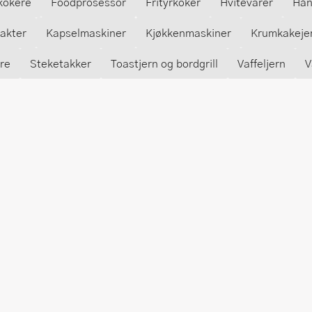
kokere
Foodprosessor
Frityrkoker
Hvitevarer
Hån
rakter
Kapselmaskiner
Kjøkkenmaskiner
Krumkakeje
re
Steketakker
Toastjern og bordgrill
Vaffeljern
V