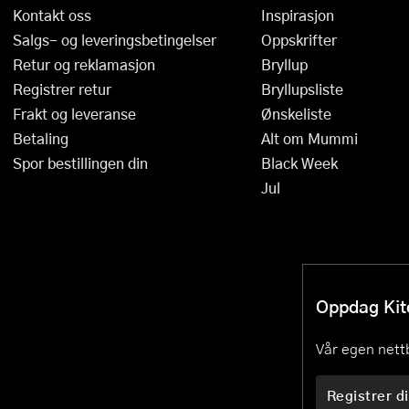
Kontakt oss
Inspirasjon
Øvrige kjøkkenapparater
Presskanner
Salgs- og leveringsbetingelser
Oppskrifter
Rivjern
Retur og reklamasjon
Bryllup
Registrer retur
Bryllupsliste
Sakser
Frakt og leveranse
Ønskeliste
Betaling
Alt om Mummi
Salatslynger
Spor bestillingen din
Black Week
Sil og dørslag
Jul
Sitruspresser
Skjærebrett og fjøler
Oppdag Kitc
Skreller
Sleiver og øser
Vår egen nettb
Spiralizere
Registrer di