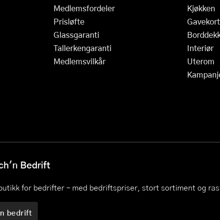
Medlemsfordeler
Kjøkken
Prisløfte
Gavekort
Glassgaranti
Borddekk
Tallerkengaranti
Interiør
Medlemsvilkår
Uterom
Kampanj
h'n Bedrift
utikk for bedrifter – med bedriftspriser, stort sortiment og ra
n bedrift