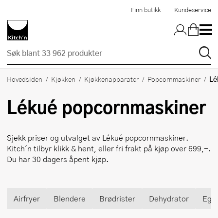
Hopp til hovedinnholdet
Finn butikk
Kundeservice
Lé
Hovedsiden
Kjøkken
Kjøkkenapparater
Popcornmaskiner
Lékué
popcornmaskiner
Sjekk priser og utvalget av
Lékué
popcornmaskiner.
Kitch'n tilbyr klikk & hent, eller fri frakt på kjøp over 699,-.
Du har 30 dagers åpent kjøp.
Airfryer
Blendere
Brødrister
Dehydrator
Egg