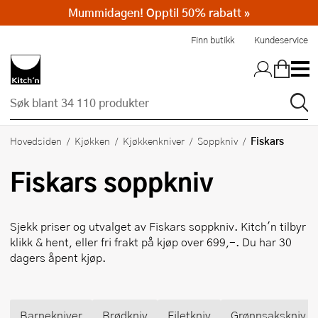
Mummidagen! Opptil 50% rabatt »
Hopp til hovedinnholdet
Finn butikk
Kundeservice
Fiskars
Hovedsiden
Kjøkken
Kjøkkenkniver
Soppkniv
Fiskars
soppkniv
Sjekk priser og utvalget av
Fiskars
soppkniv. Kitch'n tilbyr
klikk & hent, eller fri frakt på kjøp over 699,-. Du har 30
dagers åpent kjøp.
Barnekniver
Brødkniv
Filetkniv
Grønnsakskniv