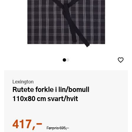
Lexington
Rutete forkle i lin/bomull
110x80 cm svart/hvit
417,-
Førpris
695,-