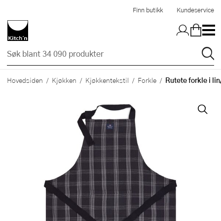
Hopp til hovedinnholdet
Finn butikk
Kundeservice
Rutete forkle i l
Hovedsiden
Kjøkken
Kjøkkentekstil
Forkle