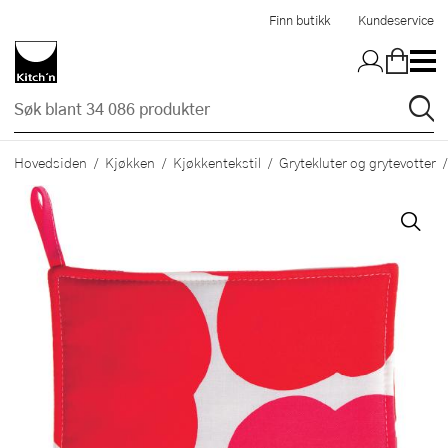
Hopp til hovedinnholdet
Finn butikk
Kundeservice
Hovedsiden
Kjøkken
Kjøkkentekstil
Grytekluter og grytevotter