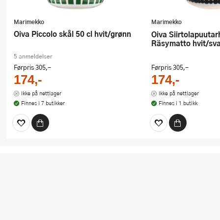
Marimekko
Marimekko
Oiva Piccolo skål 50 cl hvit/grønn
Oiva Siirtolapuutarha skål 50 cl
Räsymatto hvit/sva
5 anmeldelser
Førpris
305,-
Førpris
305,-
174,-
174,-
Ikke på nettlager
Ikke på nettlager
Finnes i 7 butikker
Finnes i 1 butikk