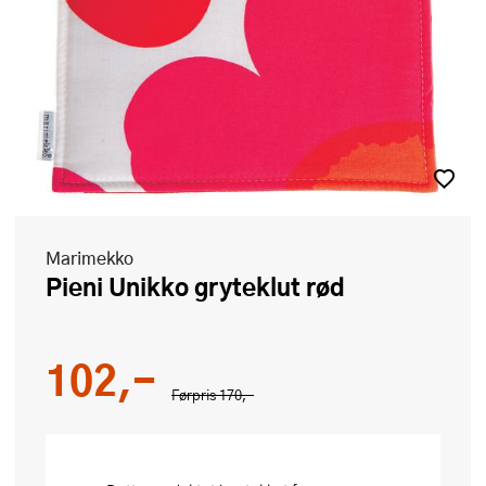
Marimekko
Pieni Unikko gryteklut rød
102,-
Førpris
170,-