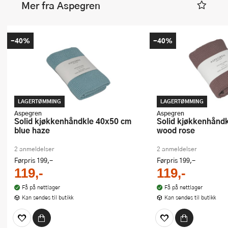
Mer fra Aspegren
-40%
-40%
LAGERTØMMING
LAGERTØMMING
Aspegren
Aspegren
Solid kjøkkenhåndkle 40x50 cm
Solid kjøkkenhåndkle 40x50 cm
blue haze
wood rose
2 anmeldelser
2 anmeldelser
Førpris
199,-
Førpris
199,-
119,-
119,-
Få på nettlager
Få på nettlager
Kan sendes til butikk
Kan sendes til butikk