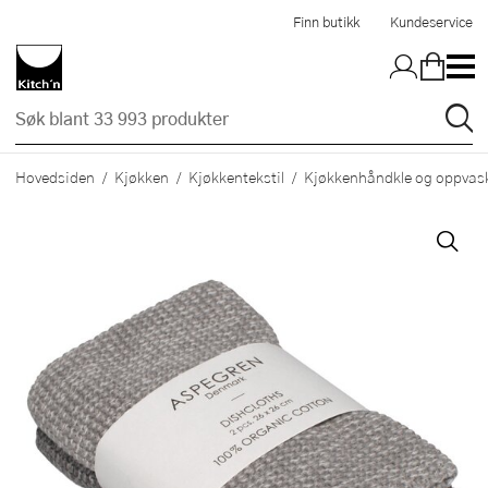
Hopp til hovedinnholdet
Finn butikk
Kundeservice
Hovedsiden
Kjøkken
Kjøkkentekstil
Kjøkkenhåndkle og oppvask