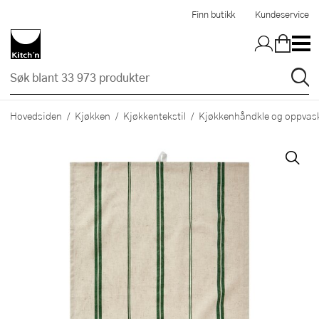
Hopp til hovedinnholdet
Finn butikk
Kundeservice
Hovedsiden
Kjøkken
Kjøkkentekstil
Kjøkkenhåndkle og oppvask