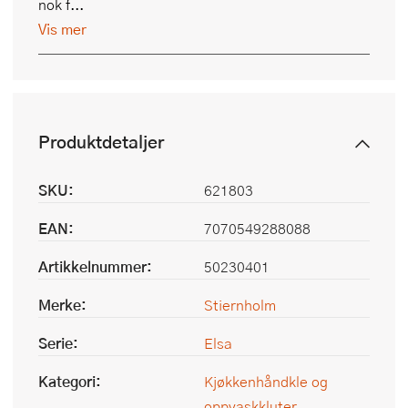
nok f...
Vis mer
Produktdetaljer
SKU:
621803
EAN:
7070549288088
Artikkelnummer:
50230401
Merke:
Stiernholm
Serie:
Elsa
Kategori:
Kjøkkenhåndkle og
oppvaskkluter