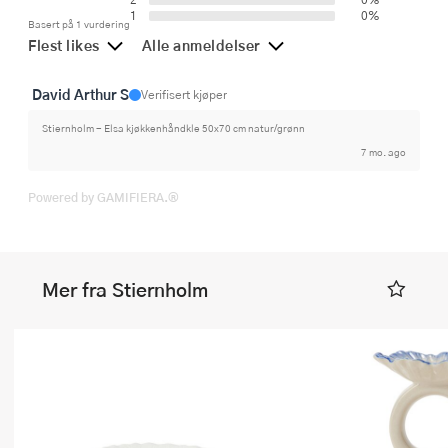
1
0%
Basert på 1 vurdering
Flest likes
Alle anmeldelser
David Arthur S
Verifisert kjøper
Stiernholm - Elsa kjøkkenhåndkle 50x70 cm natur/grønn
7 mo. ago
Powered by GAMIFIERA.®
Mer fra Stiernholm