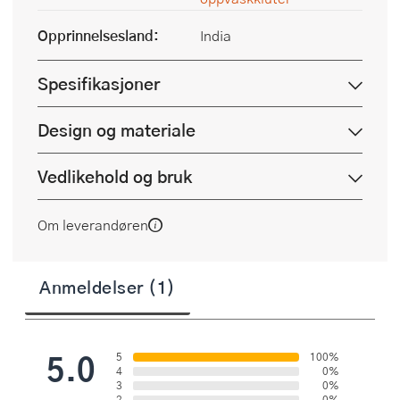
Opprinnelsesland:
India
Spesifikasjoner
Design og materiale
Vedlikehold og bruk
Om leverandøren
Anmeldelser (1)
5.0
5
100%
4
0%
3
0%
2
0%