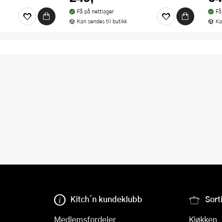
Få på nettlager
Få
Kan sendes til butikk
Ka
Kitch´n kundeklubb
Sort
Medlemsfordeler
Kjøkken