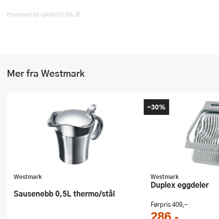
Stekepinsett
Powered by GAMIFIERA.®
Stekespader
Steketermometer
Mer fra Westmark
Tørkerullholder
Visper
-30%
Øvrige kjøkkenredskaper
Westmark
Westmark
Duplex eggdeler
Sausenebb 0,5L thermo/stål
Førpris
409,-
286,-