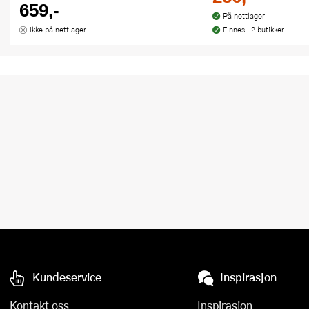
659,-
På nettlager
Ikke på nettlager
Finnes i 2 butikker
Kundeservice
Inspirasjon
Kontakt oss
Inspirasjon