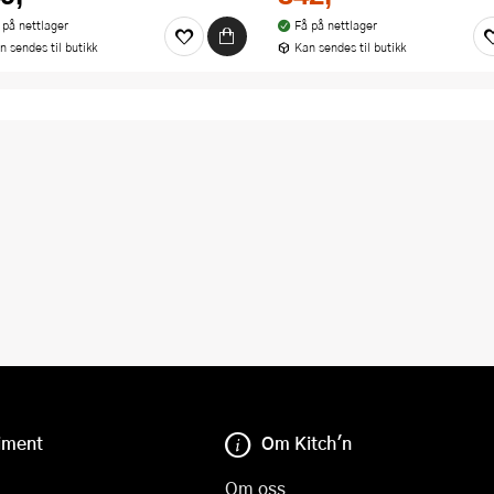
 på nettlager
Få på nettlager
n sendes til butikk
Kan sendes til butikk
iment
Om Kitch'n
Om oss