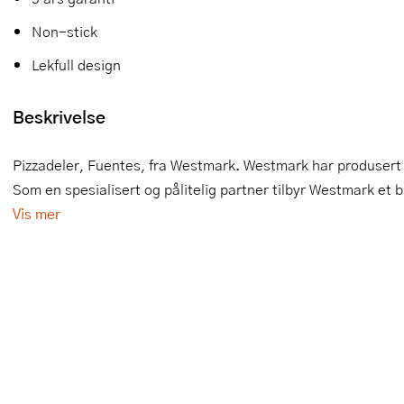
Slikkepotter
Melkeskummere
Morter
Vifter
Non-stick
Lekfull design
Springformer
Popcornmaskiner
Målebeger og måleskje
Sprøyteposer og tipper
Riskoker
Nøtteknekkere
Beskrivelse
Øvrig bakeutstyr
Sous vide
Oljeflaske og dressingflaske
Pizzadeler, Fuentes, fra Westmark. Westmark har produsert p
Som en spesialisert og pålitelig partner tilbyr Westmark et 
Stavmiksere
Pastamaskiner
Vis mer
Steketakker
Perkulator
Toastjern og bordgrill
Pizzahjul
Vaffeljern
Pizzaspader
Vakuumpakker
Pizzastein og pizzastål
Vannkokere
Potetmoser