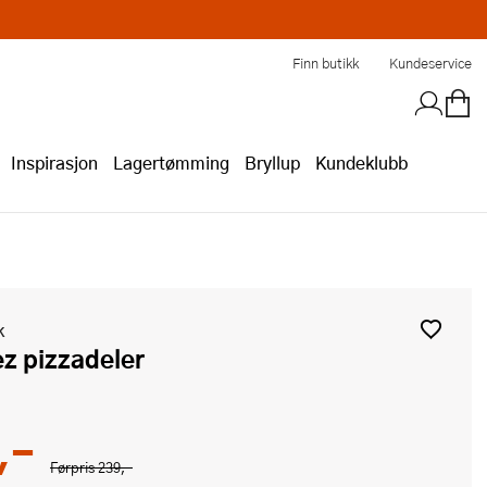
Finn butikk
Kundeservice
Inspirasjon
Lagertømming
Bryllup
Kundeklubb
k
ez pizzadeler
,-
Førpris
239,-