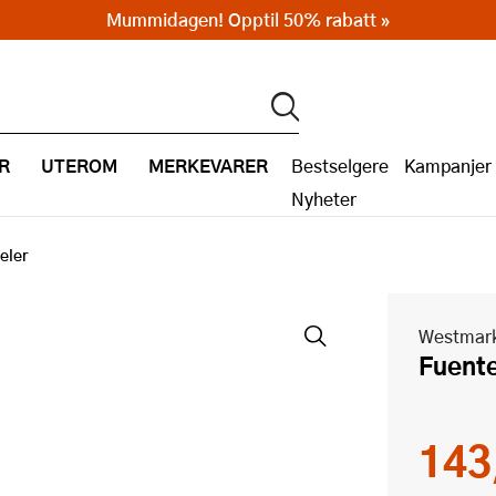
Mummidagen! Opptil 50% rabatt »
R
UTEROM
MERKEVARER
Bestselgere
Kampanjer
Nyheter
eler
Westmar
Fuent
143