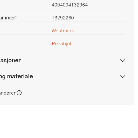
4004094132964
nummer:
13292260
Westmark
Pizzahjul
kasjoner
og materiale
andøren