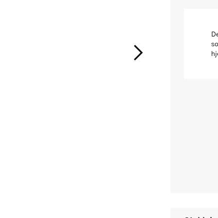
De
so
hj