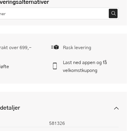
everingsalternativer
frakt over 699,-
Rask levering
Last ned appen og få
løfte
velkomstkupong
detaljer
581326