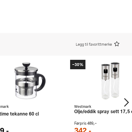
Legg til favorittmerke
-30%
tmark
Westmark
Olje/eddik spray sett 17,5
atime tekanne 60 cl
Førpris
489,-
9,-
342,-