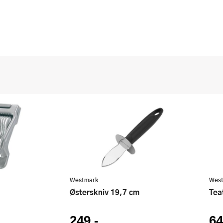
Westmark
Wes
Østerskniv 19,7 cm
Te
249,-
64