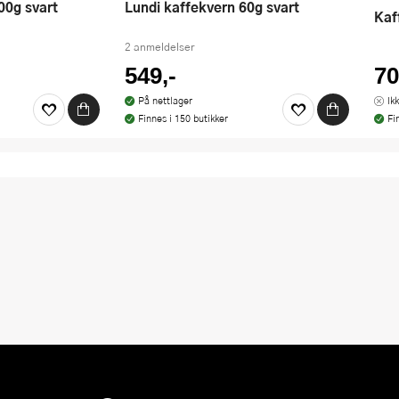
00g svart
Lundi kaffekvern 60g svart
Ka
2 anmeldelser
549,-
70
På nettlager
Ik
Finnes i 150 butikker
Fi