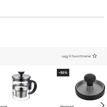
Legg til favorittmerke
-50%
tmark
Westmark