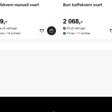
ffekvern manuell svart
Burr kaffekvern svart
9,-
2 068,-
ke på nettlager
Få på nettlager
nnes i 18 butikker
Finnes i 11 butikker