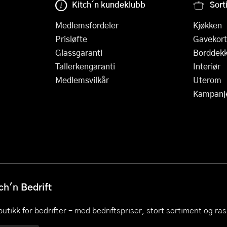
Kitch´n kundeklubb
Sort
Medlemsfordeler
Kjøkken
Prisløfte
Gavekort
Glassgaranti
Borddekk
Tallerkengaranti
Interiør
Medlemsvilkår
Uterom
Kampanj
h'n Bedrift
utikk for bedrifter – med bedriftspriser, stort sortiment og ra