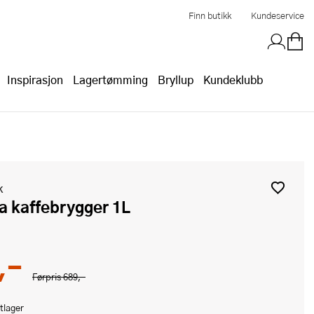
Finn butikk
Kundeservice
Inspirasjon
Lagertømming
Bryllup
Kundeklubb
k
lia kaffebrygger 1L
,-
Førpris
689,-
tlager