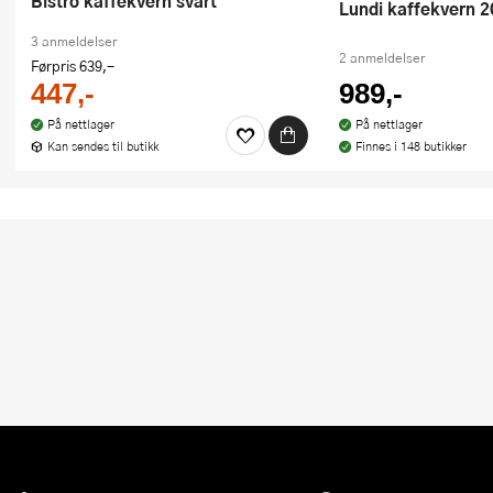
Bistro kaffekvern svart
Lundi kaffekvern 2
3 anmeldelser
2 anmeldelser
Førpris
639,-
447,-
989,-
På nettlager
På nettlager
Kan sendes til butikk
Finnes i 148 butikker