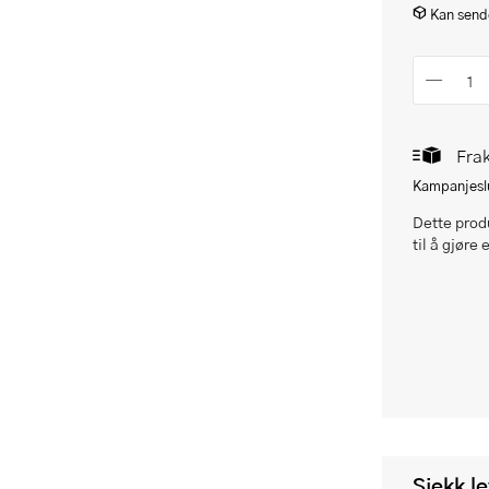
Kan sende
Frak
Kampanjeslu
Dette produ
til å gjøre 
Sjekk l