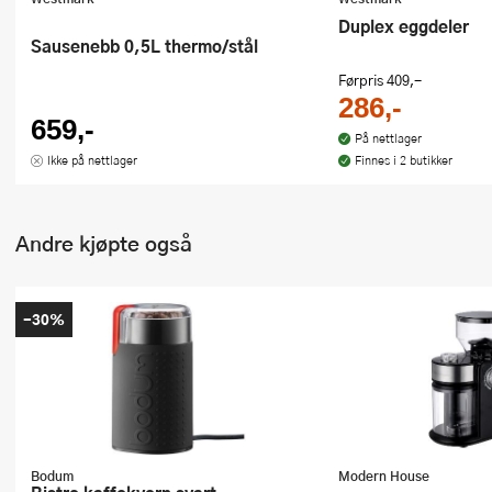
Duplex eggdeler
Sausenebb 0,5L thermo/stål
Førpris
409,-
286,-
659,-
På nettlager
Ikke på nettlager
Finnes i 2 butikker
Andre kjøpte også
-30%
Bodum
Modern House