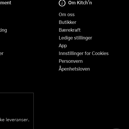
iment
Om Kitch'n
Om oss
Butikker
ing
Bærekraft
Ledige stillinger
App
er
Innstillinger for Cookies
Personvern
Åpenhetsloven
ske leveranser.