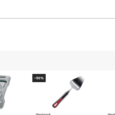
-50%
Westmark
Wes