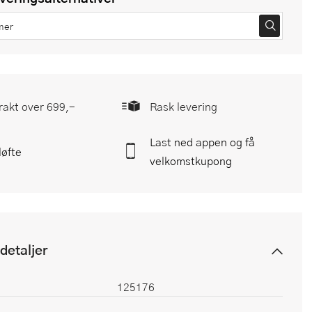
frakt over 699,-
Rask levering
Last ned appen og få
løfte
velkomstkupong
detaljer
125176