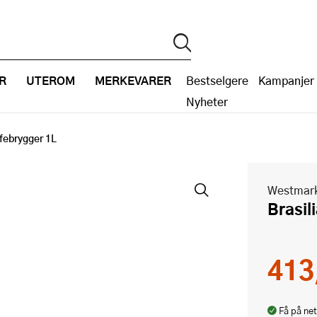
R
UTEROM
MERKEVARER
Bestselgere
Kampanjer
Nyheter
ffebrygger 1L
Westmar
Brasi
413
Få på net