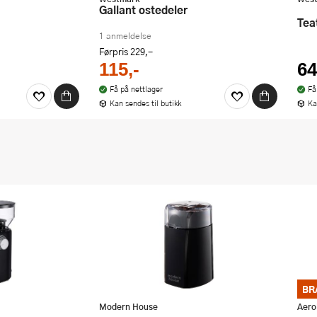
Gallant ostedeler
Te
1 anmeldelse
Førpris
229,-
115,-
64
Få på nettlager
Få
Kan sendes til butikk
Ka
BR
Bra 
godt
Modern House
Aero
kupo