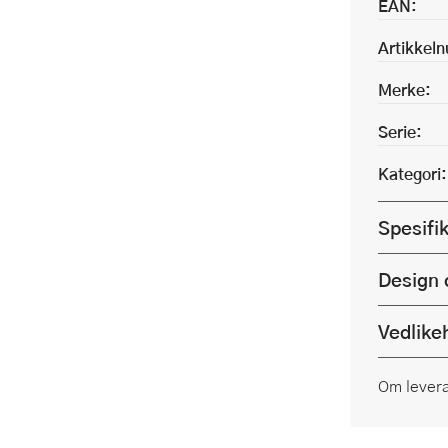
EAN:
Artikkel
Merke:
Serie:
Kategori:
Spesifi
Design 
Vedlike
Om lever