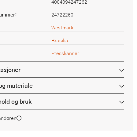
4004094247262
nummer:
24722260
Westmark
Brasilia
Presskanner
kasjoner
og materiale
hold og bruk
andøren