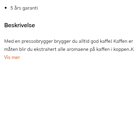
5 års garanti
Slikkepotter
Melkeskummere
Morter
Vifter
Springformer
Popcornmaskiner
Målebeger og måleskje
Beskrivelse
Sprøyteposer og tipper
Riskoker
Nøtteknekkere
Med en pressobrygger brygger du alltid god kaffe! Kaffen er
måten blir du ekstrahert alle aromaene på kaffen i koppen.Ka
Øvrig bakeutstyr
Sous vide
Oljeflaske og dressingflaske
Vis mer
Stavmiksere
Pastamaskiner
Steketakker
Perkulator
Toastjern og bordgrill
Pizzahjul
Vaffeljern
Pizzaspader
Vakuumpakker
Pizzastein og pizzastål
Vannkokere
Potetmoser