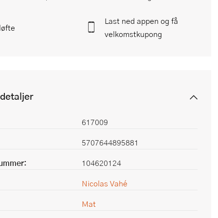
Last ned appen og få
løfte
velkomstkupong
detaljer
617009
5707644895881
nummer:
104620124
Nicolas Vahé
Mat