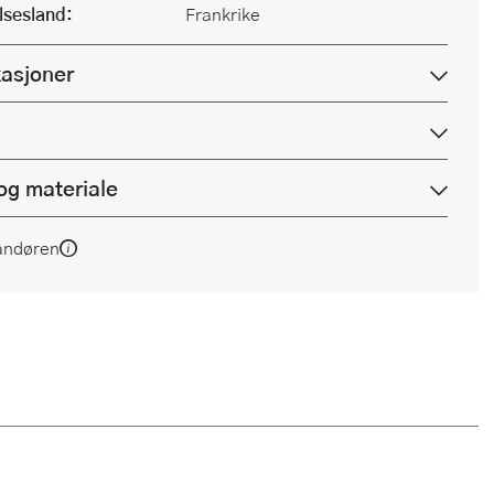
lsesland:
Frankrike
kasjoner
og materiale
andøren