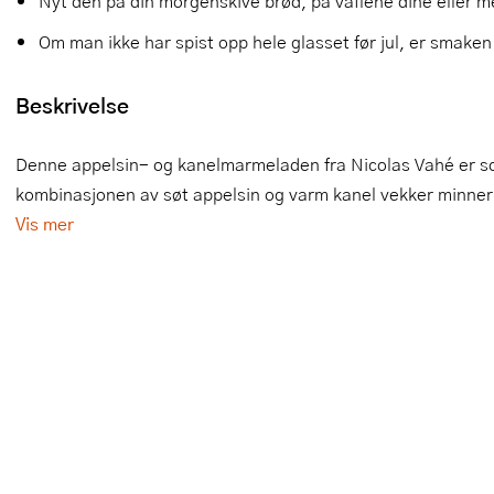
Nyt den på din morgenskive brød, på vaflene dine eller 
Slikkepotter
Melkeskummere
Morter
Vifter
Om man ikke har spist opp hele glasset før jul, er smaken f
Springformer
Popcornmaskiner
Målebeger og måleskje
Beskrivelse
Sprøyteposer og tipper
Riskoker
Nøtteknekkere
Denne appelsin- og kanelmarmeladen fra Nicolas Vahé er som
Øvrig bakeutstyr
Sous vide
Oljeflaske og dressingflaske
kombinasjonen av søt appelsin og varm kanel vekker minner 
Vis mer
Stavmiksere
Pastamaskiner
Steketakker
Perkulator
Toastjern og bordgrill
Pizzahjul
Vaffeljern
Pizzaspader
Vakuumpakker
Pizzastein og pizzastål
Vannkokere
Potetmoser