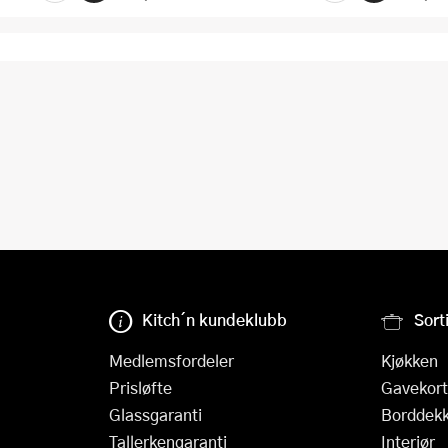
Kitch´n kundeklubb
Sort
Medlemsfordeler
Kjøkken
Prisløfte
Gavekort
Glassgaranti
Borddekk
Tallerkengaranti
Interiør