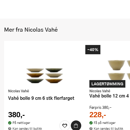
Stekepinsett
Stekespader
Mer fra Nicolas Vahé
Steketermometer
Tørkerullholder
-40%
Visper
Øvrige kjøkkenredskaper
LAGERTØMMING
Nicolas Vahé
Nicolas Vahé
Vahé bolle 12 cm 4
Vahé bolle 9 cm 6 stk flerfarget
Førpris
380,-
380,-
228,-
På nettlager
Få på nettlager
Kan sendes til butikk
Kan sendes til butikk