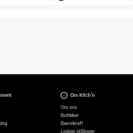
iment
Om Kitch'n
Om oss
Butikker
ing
Bærekraft
Ledige stillinger