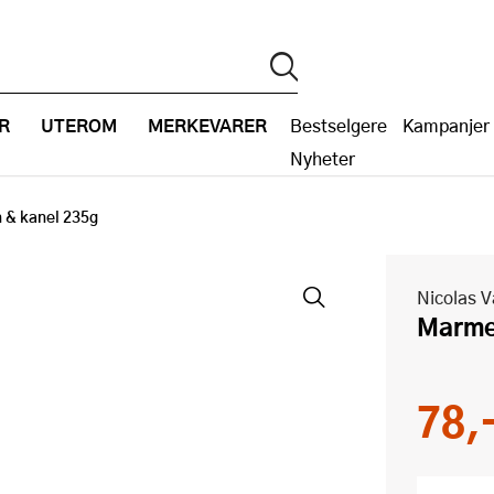
R
UTEROM
MERKEVARER
Bestselgere
Kampanjer
Nyheter
 & kanel 235g
Nicolas 
Marm
78,