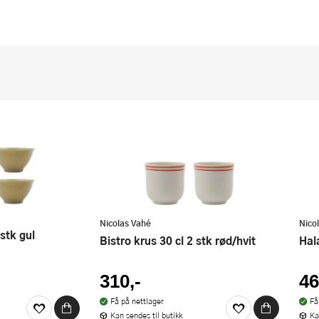
Nicolas Vahé
Nico
 stk gul
Bistro krus 30 cl 2 stk rød/hvit
Ha
310,-
46
Få på nettlager
Få
Kan sendes til butikk
Ka