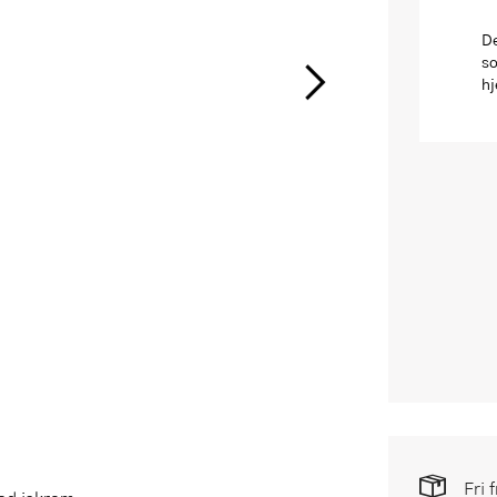
De
so
hj
Fri 