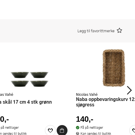
Legg til favorittmerke
las Vahé
Nicolas Vahé
Naba oppbevaringskurv 12x22 cm
la skål 17 cm 4 stk grønn
sjøgress
0,-
140,-
 på nettlager
Få på nettlager
n sendes til butikk
Kan sendes til butikk