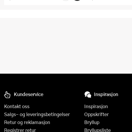
Kundeservice
Inspirasjon
Kontakt oss
Inspirasjon
Salgs- og leveringsbetingelser
Oppskrifter
Retur og reklamasjon
Bryllup
Registrer retur
Bryllupsliste