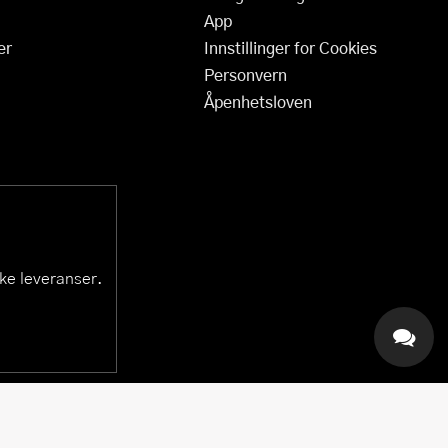
App
er
Innstillinger for Cookies
Personvern
Åpenhetsloven
ske leveranser.
KAI