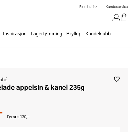
Finn butikk
Kundeservice
Inspirasjon
Lagertømming
Bryllup
Kundeklubb
Vahé
elade appelsin & kanel 235g
-
Førpris
130,-