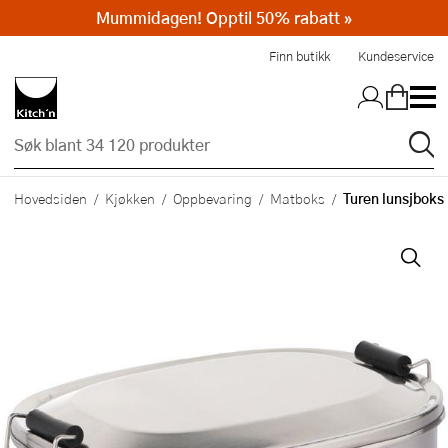
Mummidagen! Opptil 50% rabatt »
Hopp til hovedinnholdet
Finn butikk
Kundeservice
Turen lunsjboks
Hovedsiden
Kjøkken
Oppbevaring
Matboks