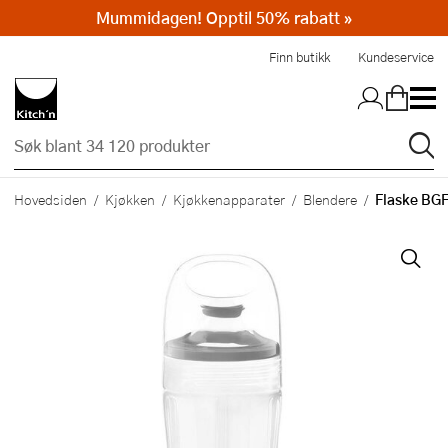
Mummidagen! Opptil 50% rabatt »
Hopp til hovedinnholdet
Finn butikk
Kundeservice
Flaske BGF0
Hovedsiden
Kjøkken
Kjøkkenapparater
Blendere