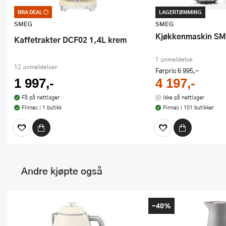
BRA DEAL
LAGERTØMMING
Bra deal – merkelappen som garanterer
et godt kjøp. Kan ikke kombineres med
SMEG
SMEG
kuponger eller andre tilbud
Kjøkkenmaskin SM
Kaffetrakter DCF02 1,4L krem
1 anmeldelse
12 anmeldelser
Førpris
6 995,-
1 997,-
4 197,-
Få på nettlager
Ikke på nettlager
Finnes i 1 butikk
Finnes i 101 butikker
Andre kjøpte også
-40%