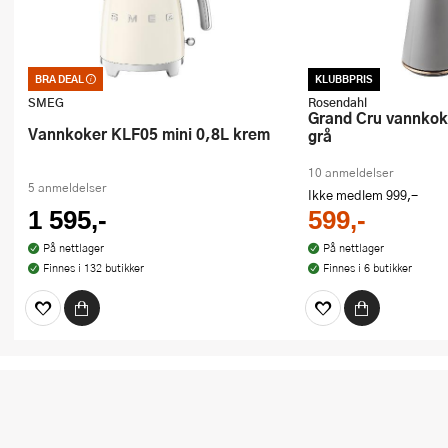
BRA DEAL
KLUBBPRIS
Bra deal – merkelappen som garanterer
et godt kjøp. Kan ikke kombineres med
SMEG
Rosendahl
kuponger eller andre tilbud
Grand Cru vannkoker 1,4L mørk
Vannkoker KLF05 mini 0,8L krem
grå
10 anmeldelser
5 anmeldelser
Ikke medlem
999,-
1 595,-
599,-
På nettlager
På nettlager
Finnes i 132 butikker
Finnes i 6 butikker