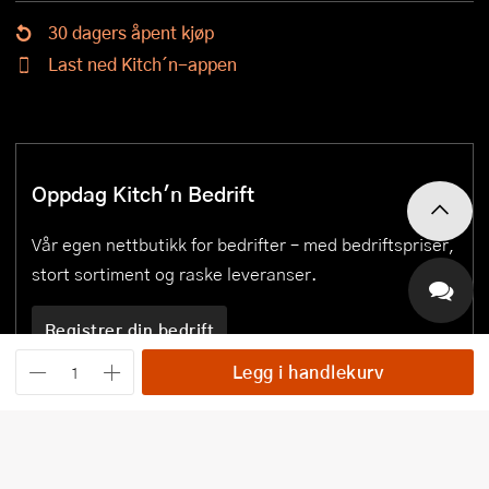
30 dagers åpent kjøp
Last ned Kitch´n-appen
Oppdag Kitch'n Bedrift
Vår egen nettbutikk for bedrifter – med bedriftspriser,
stort sortiment og raske leveranser.
Registrer din bedrift
Legg i handlekurv