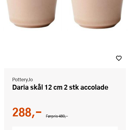
PotteryJo
Daria skål 12 cm 2 stk accolade
288,-
Førpris
480,-