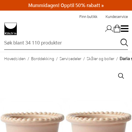
Mummidagen! Opptil 50% rabatt »
Hopp til hovedinnholdet
Finn butikk
Kundeservice
Daria 
Hovedsiden
Borddekking
Servisedeler
Skåler og boller