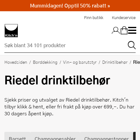
Mummidagen! Opptil 50% rabatt »
Hopp til hovedinnholdet
Finn butikk
Kundeservice
Rie
Hovedsiden
Borddekking
Vin- og barutstyr
Drinktilbehør
Riedel
drinktilbehør
Sjekk priser og utvalget av
Riedel
drinktilbehør. Kitch'n
tilbyr klikk & hent, eller fri frakt på kjøp over 699,-. Du har
30 dagers åpent kjøp.
Barsett
Champagnesabler
Champagnestopper
D